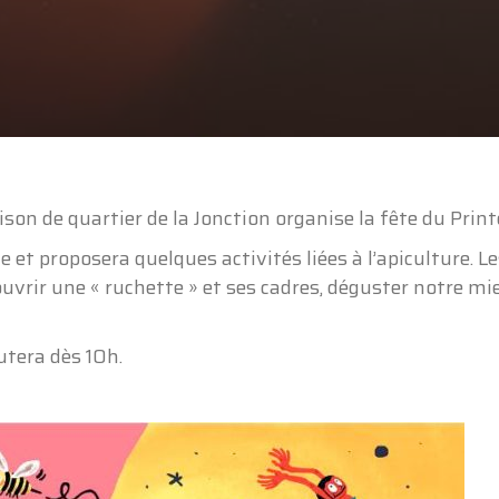
du
printem
son de quartier de la Jonction organise la fête du Pri
e et proposera quelques activités liées à l’apiculture. 
couvrir une « ruchette » et ses cadres, déguster notre mi
utera dès 10h.