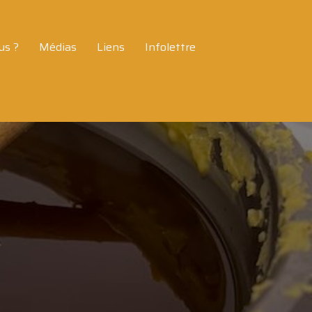
us ?
Médias
Liens
Infolettre