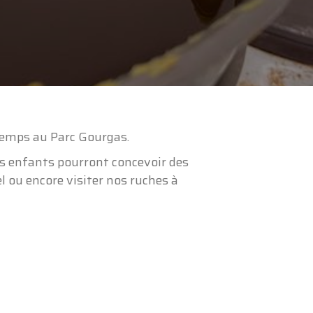
ps
ntemps au Parc Gourgas.
Les enfants pourront concevoir des
el ou encore visiter nos ruches à