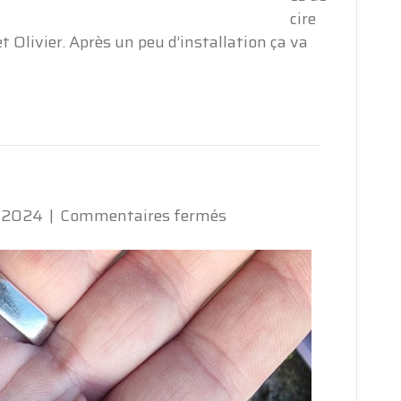
cire
t Olivier. Après un peu d’installation ça va
sur
, 2024
|
Commentaires fermés
Vive
la
Reine