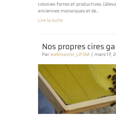
colonies fortes et productives. L’éle
anciennes monarques et de…
Lire la suite
Nos propres cires g
Par
webmaster_LJFSM
|
mars 17, 