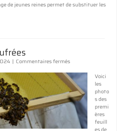
vage de jeunes reines permet de substituer les
aufrées
sur
2024
|
Commentaires fermés
Nos
propres
Voici
cires
les
gaufrées
photo
s des
premi
ères
feuill
es de