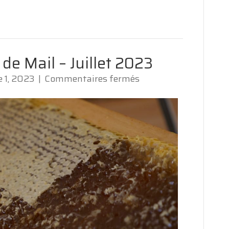
de Mail – Juillet 2023
sur
 1, 2023
|
Commentaires fermés
Extraction
du
rucher
de
Mail
–
Juillet
2023