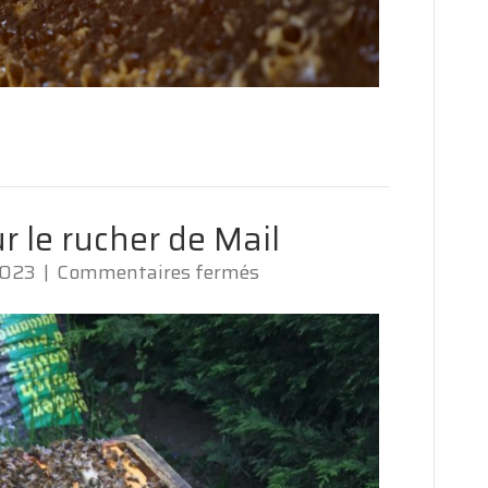
r le rucher de Mail
sur
2023
|
Commentaires fermés
Nouvelle
colonie
pour
le
rucher
de
Mail