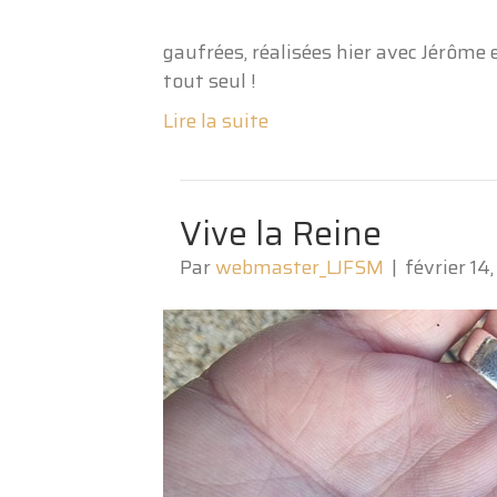
gaufrées, réalisées hier avec Jérôme e
tout seul !
Lire la suite
Vive la Reine
Par
webmaster_LJFSM
|
février 14